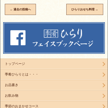
←
過去の投稿へ
ひらりおせち料理
→
トップページ
季肴ひらりとは・・・
お品書き
お飲み物
季節のおまかせコース