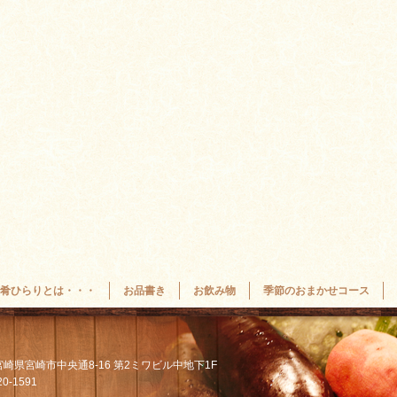
肴ひらりとは・・・
お品書き
お飲み物
季節のおまかせコース
2 宮崎県宮崎市中央通8-16 第2ミワビル中地下1F
20-1591